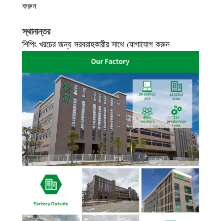
করুন
স্থানান্তর
শিপিং খরচের জন্য সরবরাহকারীর সাথে যোগাযোগ করুন