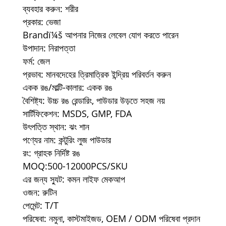
ব্যবহার করুন: শরীর
প্রকার: ভেজা
Brandï¼š আপনার নিজের লেবেল যোগ করতে পারেন
উপাদান: নিরাপত্তা
ফর্ম: জেল
প্রভাব: মানবদেহের ত্রিমাত্রিক ইন্দ্রিয় পরিবর্তন করুন
একক রঙ/মাল্টি-কালার: একক রঙ
বৈশিষ্ট্য: উচ্চ রঙ রেন্ডারিং, পাউডার উড়তে সহজ নয়
সার্টিফিকেশন: MSDS, GMP, FDA
উৎপত্তি স্থান: ঝং শান
পণ্যের নাম: কন্টুরিং লুজ পাউডার
রং: গ্রাহক নির্দিষ্ট রঙ
MOQ:500-12000PCS/SKU
এর জন্য স্যুট: কমন লাইফ মেকআপ
ওজন: রুটিন
পেমেন্ট: T/T
পরিষেবা: নমুনা, কাস্টমাইজড, OEM / ODM পরিষেবা প্রদান