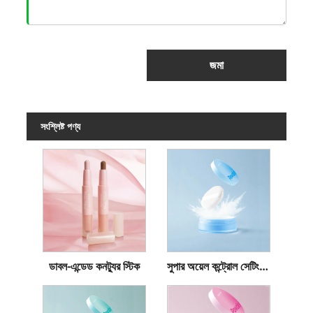
জমা
সংশ্লিষ্ট পণ্য
ডাবল-এন্ডেড কনট্যুর স্টিক
সুপার অয়েল কন্ট্রোল সেটিং আলগা পাউডার