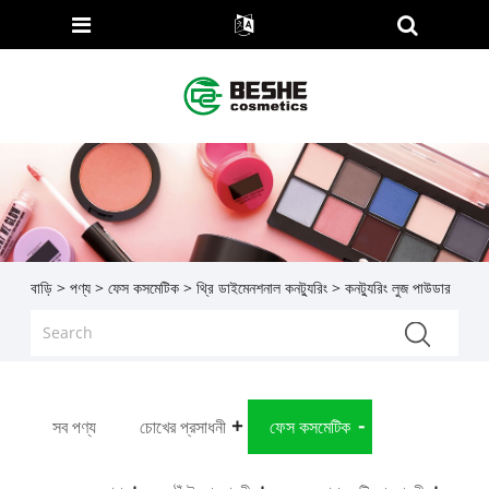
বাড়ি
>
পণ্য
>
ফেস কসমেটিক
>
থ্রি ডাইমেনশনাল কনট্যুরিং
> কনট্যুরিং লুজ পাউডার
সব পণ্য
চোখের প্রসাধনী
ফেস কসমেটিক