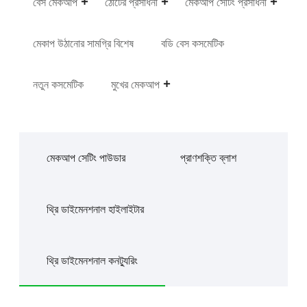
বেস মেকআপ
ঠোঁটের প্রসাধনী
মেকআপ সেটিং প্রসাধনী
মেকাপ উঠানোর সামগ্রি বিশেষ
বডি বেস কসমেটিক
নতুন কসমেটিক
মুখের মেকআপ
মেকআপ সেটিং পাউডার
প্রাণশক্তি ব্লাশ
থ্রি ডাইমেনশনাল হাইলাইটার
থ্রি ডাইমেনশনাল কনট্যুরিং