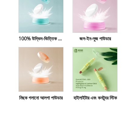
100% উদ্ভিদ-ভিত্তিক সেটিং আলগা পাউডার
জল-ইন-লুজ পাউডার
নিছক গলানো আলগা পাউডার
হাইলাইটার এবং কনট্যুর স্টিক