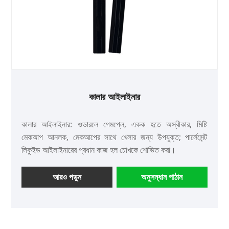
কালার আইলাইনার
কালার আইলাইনার: ওভারলে গেমপ্লে, একক হতে অস্বীকার, মিষ্টি
মেকআপ আনলক, মেকআপের সাথে খেলার জন্য উপযুক্ত; পার্লেসেন্ট
লিকুইড আইলাইনারের প্রধান কাজ হল চোখকে শোভিত করা।
আরও পড়ুন
অনুসন্ধান পাঠান