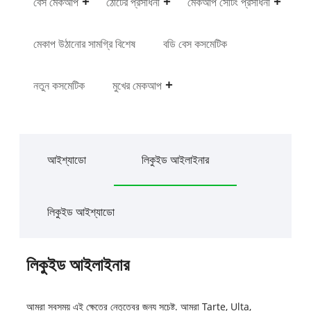
বেস মেকআপ
ঠোঁটের প্রসাধনী
মেকআপ সেটিং প্রসাধনী
মেকাপ উঠানোর সামগ্রি বিশেষ
বডি বেস কসমেটিক
নতুন কসমেটিক
মুখের মেকআপ
আইশ্যাডো
লিকুইড আইলাইনার
লিকুইড আইশ্যাডো
লিকুইড আইলাইনার
আমরা সবসময় এই ক্ষেত্রে নেতৃত্বের জন্য সচেষ্ট. আমরা Tarte, Ulta,