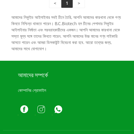
<
1
>
আমাদের লিকুইড আইলাইনার সবই চীনে তৈরি, আপনি আমাদের কারখানা থেকে পণ্য
কিনতে নিশ্চিন্ত থাকতে পারেন। B.C.Biotech হল চীনের পেশাদার লিকুইড
আইলাইনার নির্মাতা এবং সরবরাহকারীদের একজন। আপনি আমাদের কারখানা থেকে
সস্তা মূল্য সঙ্গে তাদের কিনতে পারেন. আপনি আমাদের উচ্চ মানের পণ্য পাইকারি
আসতে পারেন এবং আমরা ডিসকাউন্ট বিবেচনা করা হবে. আরো তথ্যের জন্য,
আমাদের সাথে যোগাযোগ।
আমাদের সম্পর্কে
কোম্পানির প্রোফাইল