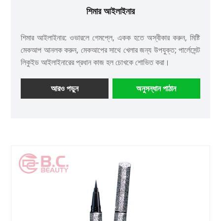
শিমার আইলাইনার
শিমার আইলাইনার: ওভারলে গেমপ্লে, একক হতে অস্বীকার করুন, মিষ্টি
মেকআপ আনলক করুন, মেকআপের সাথে খেলার জন্য উপযুক্ত; পার্লেসেন্ট
লিকুইড আইলাইনারের প্রধান কাজ হল চোখকে শোভিত করা।
আরও পড়ুন
অনুসন্ধান পাঠান