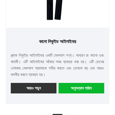
কালো লিকুইড আইলাইনার
ব্ল্যাক লিকুইড আইলাইনার একটি মেকআপ পণ্য। সাধারণ রং কালো এবং
বাদামী। এটি আইলাইনার আঁকার সময় ব্যবহার করা হয়। এটি চোখের
এলাকার মেকআপ প্রভাবকে গভীর করতে এবং চোখকে বড় এবং আরও
কমনীয় করতে ব্যবহৃত হয়।
আরও পড়ুন
অনুসন্ধান পাঠান