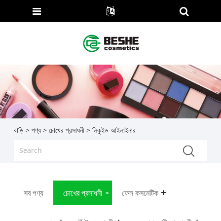
বাড়ি
>
পণ্য
>
চোখের প্রসাধনী
> লিকুইড আইলাইনার
সব পণ্য
চোখের প্রসাধনী
ফেস কসমেটিক