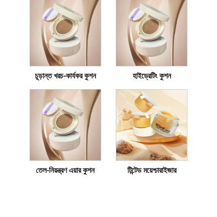
চূড়ান্ত খরচ-কার্যকর কুশন
হাইড্রেটিং কুশন
তেল-নিয়ন্ত্রণ এয়ার কুশন
টিন্টেড ময়েশ্চারাইজার