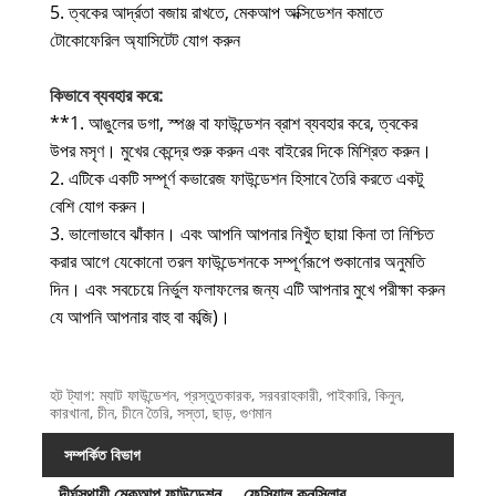
5. ত্বকের আর্দ্রতা বজায় রাখতে, মেকআপ অক্সিডেশন কমাতে
টোকোফেরিল অ্যাসিটেট যোগ করুন
কিভাবে ব্যবহার করে:
**1. আঙুলের ডগা, স্পঞ্জ বা ফাউন্ডেশন ব্রাশ ব্যবহার করে, ত্বকের
উপর মসৃণ। মুখের কেন্দ্রে শুরু করুন এবং বাইরের দিকে মিশ্রিত করুন।
2. এটিকে একটি সম্পূর্ণ কভারেজ ফাউন্ডেশন হিসাবে তৈরি করতে একটু
বেশি যোগ করুন।
3. ভালোভাবে ঝাঁকান। এবং আপনি আপনার নিখুঁত ছায়া কিনা তা নিশ্চিত
করার আগে যেকোনো তরল ফাউন্ডেশনকে সম্পূর্ণরূপে শুকানোর অনুমতি
দিন। এবং সবচেয়ে নির্ভুল ফলাফলের জন্য এটি আপনার মুখে পরীক্ষা করুন
যে আপনি আপনার বাহু বা কব্জি)।
হট ট্যাগ: ম্যাট ফাউন্ডেশন, প্রস্তুতকারক, সরবরাহকারী, পাইকারি, কিনুন,
কারখানা, চীন, চীনে তৈরি, সস্তা, ছাড়, গুণমান
সম্পর্কিত বিভাগ
দীর্ঘস্থায়ী মেকআপ ফাউন্ডেশন
ফেসিয়াল কনসিলার