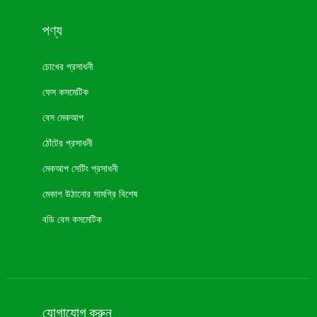
পণ্য
চোখের প্রসাধনী
ফেস কসমেটিক
বেস মেকআপ
ঠোঁটের প্রসাধনী
মেকআপ সেটিং প্রসাধনী
মেকাপ উঠানোর সামগ্রি বিশেষ
বডি বেস কসমেটিক
নতুন কসমেটিক
মুখের মেকআপ
যোগাযোগ করুন