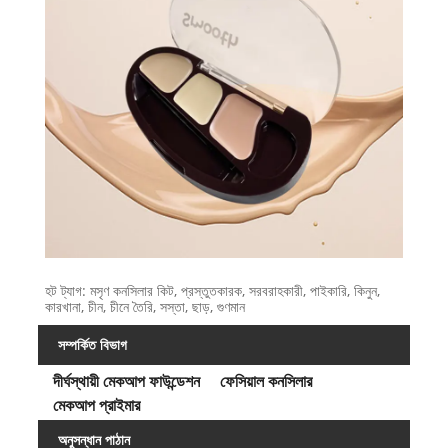
হট ট্যাগ: মসৃণ কনসিলার কিট, প্রস্তুতকারক, সরবরাহকারী, পাইকারি, কিনুন,
কারখানা, চীন, চীনে তৈরি, সস্তা, ছাড়, গুণমান
সম্পর্কিত বিভাগ
দীর্ঘস্থায়ী মেকআপ ফাউন্ডেশন
ফেসিয়াল কনসিলার
মেকআপ প্রাইমার
অনুসন্ধান পাঠান