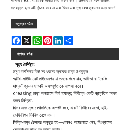
আলাদা। B.C. বায়োটেক কাস্টম শেড অফার করে। হালকাভাবে ময়শ্চারাইজিং,
স্তরযুক্ত হলে এটি কুঁচকে যাবে না এবং ছিদ্র এবং সূক্ষ্ম রেখা লুকানোর জন্য আদর্শ।
অনুসন্ধান পাঠান
Facebook
X
WhatsApp
Pinterest
LinkedIn
Share
পণ্যের বর্ণনা
সূত্র বৈশিষ্ট্য:
মসৃণ কনসিলার কিট সব ধরনের ত্বকের জন্য উপযুক্ত
আল্ট্রা-লাইটওয়েট হাইড্রেশন যা ত্বকে গলে যায়, ভারীতা বা "কেকি
মাস্ক" প্রভাব ছাড়াই অসম্পূর্ণতাকে ঝাপসা করে।
creasing ছাড়া অনায়াসে নির্মাণযোগ্য; নির্বিঘ্নে একটি প্রাকৃতিক আভা
জন্য মিশ্রিত.
ছিদ্র এবং সূক্ষ্ম রেখাগুলিকে অস্পষ্ট করে, একটি ফিল্টারের মতো, হাই-
ডেফিনিশন ফিনিশ রেখে যায়।
সিল্কি-মসৃণ টেক্সচার অনুভূত হয়—কোনও আঠালোতা নেই, নিঃশ্বাসের
মেকআপের সাথে শুধু তাজা আরাম।