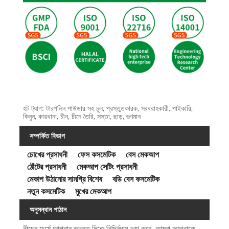
হট ট্যাগ: টারপলিন পাউডার সহ চুল, প্রস্তুতকারক, সরবরাহকারী, পাইকারি,
কিনুন, কারখানা, চীন, চীনে তৈরি, সস্তা, ছাড়, গুণমান
সম্পর্কিত বিভাগ
চোখের প্রসাধনী
ফেস কসমেটিক
বেস মেকআপ
ঠোঁটের প্রসাধনী
মেকআপ সেটিং প্রসাধনী
মেকাপ উঠানোর সামগ্রি বিশেষ
বডি বেস কসমেটিক
নতুন কসমেটিক
মুখের মেকআপ
অনুসন্ধান পাঠান
নীচের ফর্মে আপনার তদন্ত দিতে নির্দ্বিধায় দয়া করে. আমরা আপনাকে