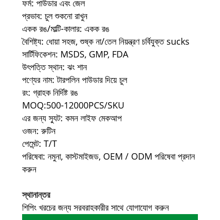
ফর্ম: পাউডার এবং জেল
প্রভাব: চুল শুকনো রাখুন
একক রঙ/মাল্টি-কালার: একক রঙ
বৈশিষ্ট্য: ধোয়া সহজ, শুষ্ক না/তেল নিয়ন্ত্রণ চর্বিযুক্ত sucks
সার্টিফিকেশন: MSDS, GMP, FDA
উৎপত্তি স্থান: ঝং শান
পণ্যের নাম: টারপলিন পাউডার দিয়ে চুল
রং: গ্রাহক নির্দিষ্ট রঙ
MOQ:500-12000PCS/SKU
এর জন্য স্যুট: কমন লাইফ মেকআপ
ওজন: রুটিন
পেমেন্ট: T/T
পরিষেবা: নমুনা, কাস্টমাইজড, OEM / ODM পরিষেবা প্রদান
করুন
স্থানান্তর
শিপিং খরচের জন্য সরবরাহকারীর সাথে যোগাযোগ করুন