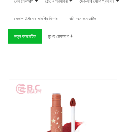
বেস মেকআপ
ঠোঁটের প্রসাধনী
মেকআপ সেটিং প্রসাধনী
মেকাপ উঠানোর সামগ্রি বিশেষ
বডি বেস কসমেটিক
নতুন কসমেটিক
মুখের মেকআপ