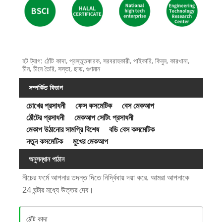
হট ট্যাগ: ঠোঁট কাদা, প্রস্তুতকারক, সরবরাহকারী, পাইকারি, কিনুন, কারখানা,
চীন, চীনে তৈরি, সস্তা, ছাড়, গুণমান
সম্পর্কিত বিভাগ
চোখের প্রসাধনী
ফেস কসমেটিক
বেস মেকআপ
ঠোঁটের প্রসাধনী
মেকআপ সেটিং প্রসাধনী
মেকাপ উঠানোর সামগ্রি বিশেষ
বডি বেস কসমেটিক
নতুন কসমেটিক
মুখের মেকআপ
অনুসন্ধান পাঠান
নীচের ফর্মে আপনার তদন্ত দিতে নির্দ্বিধায় দয়া করে. আমরা আপনাকে
24 ঘন্টার মধ্যে উত্তর দেব।